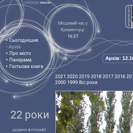
Місцевий час у
Кременчуці:
16:27
•
Сьогоднішня
•
Архів
•
Про місто
Архів: 12.1
•
Панорама
•
Гостьова книга
2021
2020
2019
2018
2017
2016
20
2000
1999
Всі роки
22 роки
щоденні фотографії,