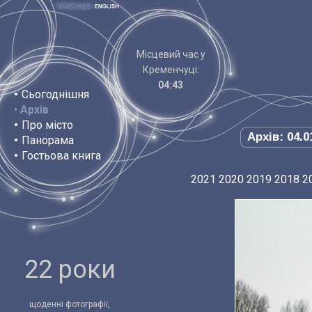
Місцевий час у
Кременчуці:
04:43
•
Сьогоднішня
•
Архів
•
Про місто
Архів: 04.0
•
Панорама
•
Гостьова книга
2021
2020
2019
2018
2
22 роки
щоденні фотографії,