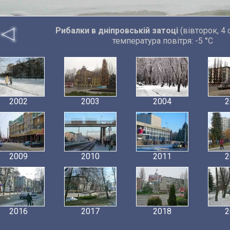
Рибалки в дніпровській затоці
(вівторок, 4 
температура повітря: -5 °C
2002
2003
2004
2
2009
2010
2011
2
2016
2017
2018
2