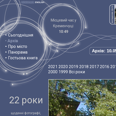
Місцевий час у
Кременчуці:
10:49
•
Сьогоднішня
•
Архів
•
Про місто
Архів: 10.0
•
Панорама
•
Гостьова книга
2021
2020
2019
2018
2017
2016
20
2000
1999
Всі роки
22 роки
щоденні фотографії,