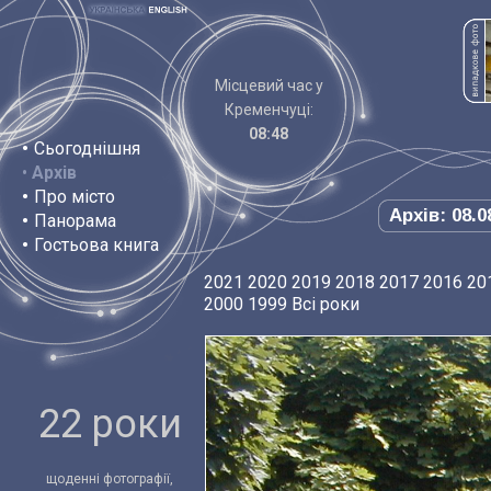
Місцевий час у
Кременчуці:
08:48
•
Сьогоднішня
•
Архів
•
Про місто
Архів: 08.0
•
Панорама
•
Гостьова книга
2021
2020
2019
2018
2017
2016
20
2000
1999
Всі роки
22 роки
щоденні фотографії,