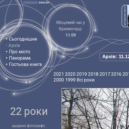
Місцевий час у
Кременчуці:
11:09
•
Сьогоднішня
•
Архів
•
Про місто
Архів: 11.1
•
Панорама
•
Гостьова книга
2021
2020
2019
2018
2017
2016
20
2000
1999
Всі роки
22 роки
щоденні фотографії,