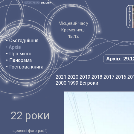
Місцевий час у
Кременчуці:
15:12
•
Сьогоднішня
•
Архів
•
Про місто
Архів: 29.1
•
Панорама
•
Гостьова книга
2021
2020
2019
2018
2017
2016
20
2000
1999
Всі роки
22 роки
щоденні фотографії,