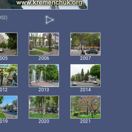
002)
005
2006
2007
012
2013
2014
019
2020
2021