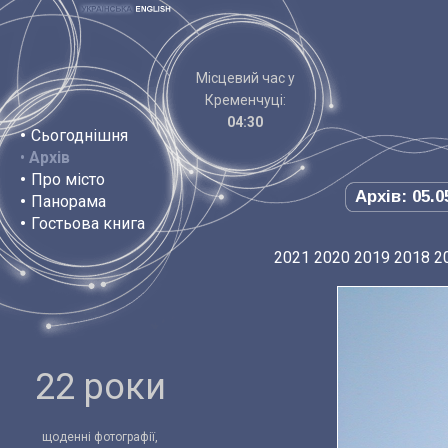
Місцевий час у
Кременчуці:
04:30
•
Сьогоднішня
•
Архів
•
Про місто
Архів: 05.0
•
Панорама
•
Гостьова книга
2021
2020
2019
2018
2
22 роки
щоденні фотографії,