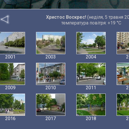
Христос Воскрес!
(неділя, 5 травня 2
температура повітря: +19 °C
2001
2003
2004
2
2009
2010
2011
2
2016
2017
2018
2