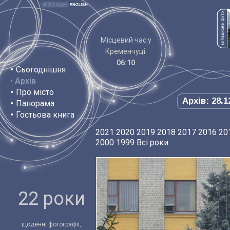
Місцевий час у
Кременчуці:
06:10
•
Сьогоднішня
•
Архів
•
Про місто
Архів: 28.1
•
Панорама
•
Гостьова книга
2021
2020
2019
2018
2017
2016
20
2000
1999
Всі роки
22 роки
щоденні фотографії,