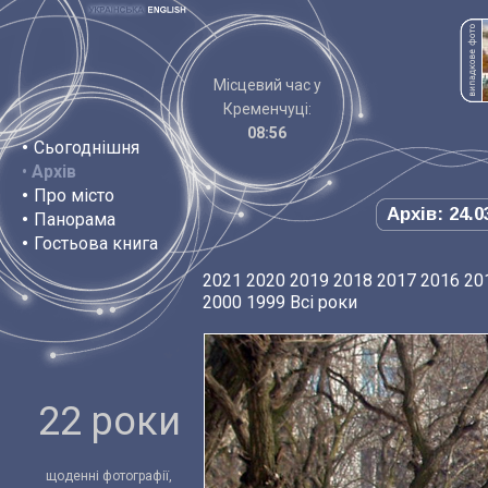
Місцевий час у
Кременчуці:
08:56
•
Сьогоднішня
•
Архів
•
Про місто
Архів: 24.0
•
Панорама
•
Гостьова книга
2021
2020
2019
2018
2017
2016
20
2000
1999
Всі роки
22 роки
щоденні фотографії,