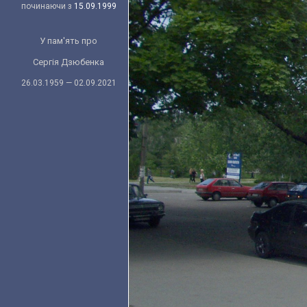
починаючи з
15.09.1999
У пам'ять про
Сергія Дзюбенка
26.03.1959 — 02.09.2021