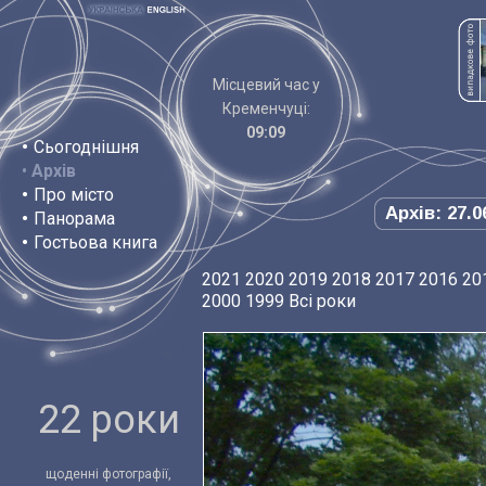
Місцевий час у
Кременчуці:
09:09
•
Сьогоднішня
•
Архів
•
Про місто
Архів: 27.0
•
Панорама
•
Гостьова книга
2021
2020
2019
2018
2017
2016
20
2000
1999
Всі роки
22 роки
щоденні фотографії,