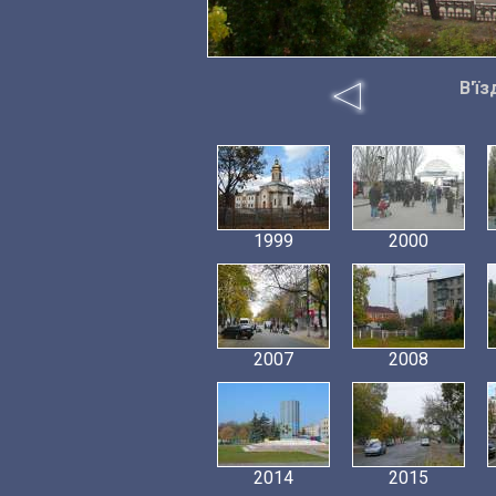
В'їз
1999
2000
2007
2008
2014
2015