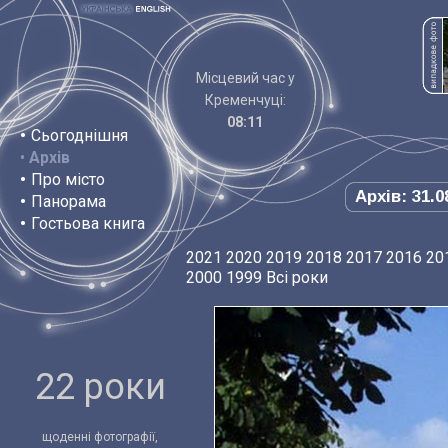
Місцевий час у
Кременчуці:
08:11
•
Сьогоднішня
•
Архів
•
Про місто
Архів: 31.0
•
Панорама
•
Гостьова книга
2021
2020
2019
2018
2017
2016
20
2000
1999
Всі роки
22 роки
щоденні фотографії,