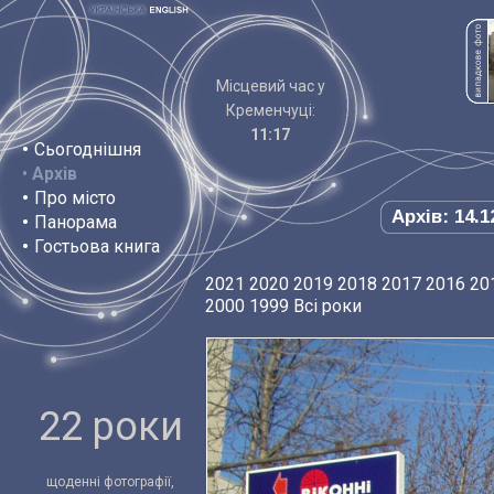
Місцевий час у
Кременчуці:
11:17
•
Сьогоднішня
•
Архів
•
Про місто
Архів: 14.1
•
Панорама
•
Гостьова книга
2021
2020
2019
2018
2017
2016
20
2000
1999
Всі роки
22 роки
щоденні фотографії,