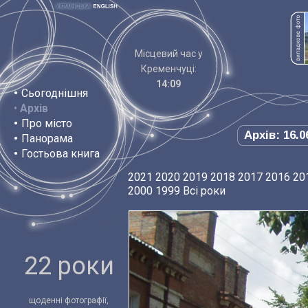
Місцевий час у
Кременчуці:
14:09
•
Сьогоднішня
•
Архів
•
Про місто
Архів: 16.0
•
Панорама
•
Гостьова книга
2021
2020
2019
2018
2017
2016
20
2000
1999
Всі роки
22 роки
щоденні фотографії,