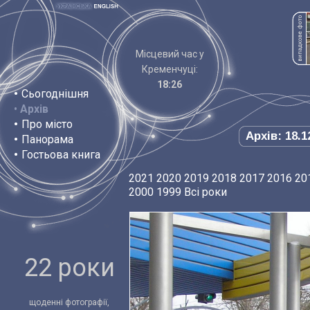
Місцевий час у
Кременчуці:
18:26
•
Сьогоднішня
•
Архів
•
Про місто
Архів: 18.1
•
Панорама
•
Гостьова книга
2021
2020
2019
2018
2017
2016
20
2000
1999
Всі роки
22 роки
щоденні фотографії,