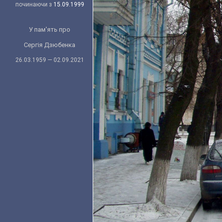
починаючи з
15.09.1999
У пам'ять про
Сергія Дзюбенка
26.03.1959 — 02.09.2021