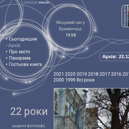
Місцевий час у
Кременчуці:
19:58
•
Сьогоднішня
•
Архів
•
Про місто
Архів: 22.1
•
Панорама
•
Гостьова книга
2021
2020
2019
2018
2017
2016
20
2000
1999
Всі роки
22 роки
щоденні фотографії,