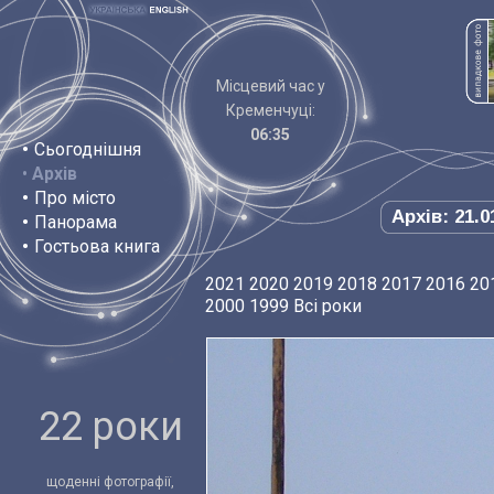
Місцевий час у
Кременчуці:
06:35
•
Сьогоднішня
•
Архів
•
Про місто
Архів: 21.0
•
Панорама
•
Гостьова книга
2021
2020
2019
2018
2017
2016
20
2000
1999
Всі роки
22 роки
щоденні фотографії,