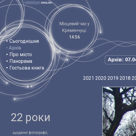
Місцевий час у
Кременчуці:
14:56
•
Сьогоднішня
•
Архів
•
Про місто
Архів: 07.0
•
Панорама
•
Гостьова книга
2021
2020
2019
2018
2
22 роки
щоденні фотографії,