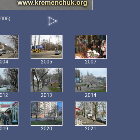
2006)
004
2005
2007
012
2013
2014
019
2020
2021