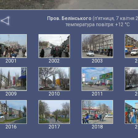
Пров. Белінського
(п’ятниця, 7 квітня 
температура повітря: +12 °C
2001
2002
2003
2
2009
2010
2011
2
2016
2017
2018
2