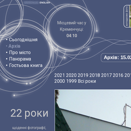
Місцевий час у
Кременчуці:
04:10
•
Сьогоднішня
•
Архів
•
Про місто
Архів: 15.0
•
Панорама
•
Гостьова книга
2021
2020
2019
2018
2017
2016
20
2000
1999
Всі роки
22 роки
щоденні фотографії,