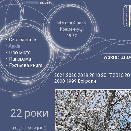
Місцевий час у
Кременчуці:
19:22
•
Сьогоднішня
•
Архів
•
Про місто
Архів: 11.0
•
Панорама
•
Гостьова книга
2021
2020
2019
2018
2017
2016
20
2000
1999
Всі роки
22 роки
щоденні фотографії,