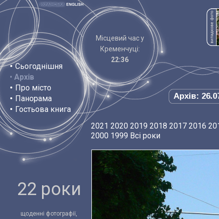
Місцевий час у
Кременчуці:
22:36
•
Сьогоднішня
•
Архів
•
Про місто
Архів: 26.0
•
Панорама
•
Гостьова книга
2021
2020
2019
2018
2017
2016
20
2000
1999
Всі роки
22 роки
щоденні фотографії,