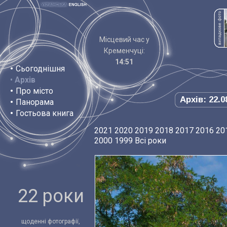
Місцевий час у
Кременчуці:
14:51
•
Сьогоднішня
•
Архів
•
Про місто
Архів: 22.0
•
Панорама
•
Гостьова книга
2021
2020
2019
2018
2017
2016
20
2000
1999
Всі роки
22 роки
щоденні фотографії,