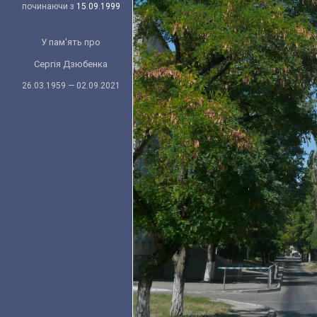
починаючи з
15.09.1999
У пам'ять про
Сергія Дзюбенка
26.03.1959 — 02.09.2021