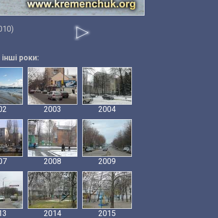
010)
інші роки:
02
2003
2004
07
2008
2009
13
2014
2015