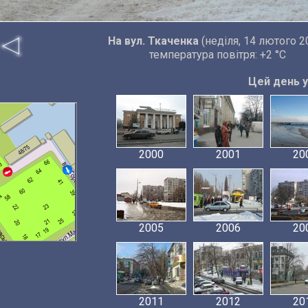
На вул. Ткаченка
(неділя, 14 лютого 2
температура повітря: +2 °C
Цей день у 
2000
2001
20
2005
2006
20
2011
2012
20