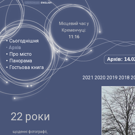
Місцевий час у
Кременчуці:
11:16
•
Сьогоднішня
•
Архів
•
Про місто
Архів: 14.0
•
Панорама
•
Гостьова книга
2021
2020
2019
2018
2
22 роки
щоденні фотографії,