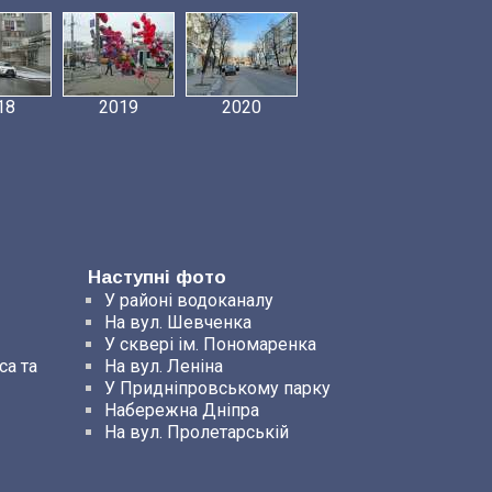
18
2019
2020
Наступні фото
У районі водоканалу
На вул. Шевченка
У сквері ім. Пономаренка
са та
На вул. Леніна
У Придніпровському парку
Набережна Дніпра
На вул. Пролетарській