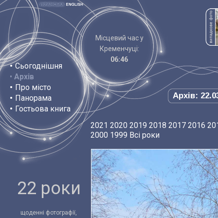
Місцевий час у
Кременчуці:
06:46
•
Сьогоднішня
•
Архів
•
Про місто
Архів: 22.0
•
Панорама
•
Гостьова книга
2021
2020
2019
2018
2017
2016
20
2000
1999
Всі роки
22 роки
щоденні фотографії,