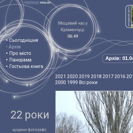
Місцевий час у
Кременчуці:
06:49
•
Сьогоднішня
•
Архів
•
Про місто
Архів: 01.0
•
Панорама
•
Гостьова книга
2021
2020
2019
2018
2017
2016
20
2000
1999
Всі роки
22 роки
щоденні фотографії,