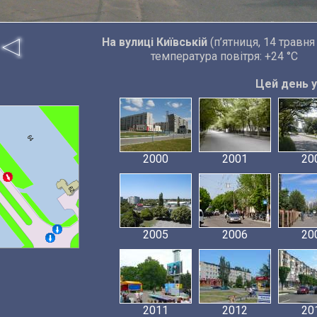
На вулиці Київській
(п’ятниця, 14 травня
температура повітря: +24 °C
Цей день у 
2000
2001
20
2005
2006
20
2011
2012
20