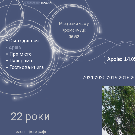
Місцевий час у
Кременчуці:
06:52
•
Сьогоднішня
•
Архів
•
Про місто
Архів: 14.0
•
Панорама
•
Гостьова книга
2021
2020
2019
2018
2
22 роки
щоденні фотографії,