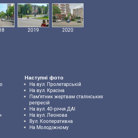
18
2019
2020
Наступні фото
о
На вул. Пролетарській
На вул. Красіна
Пам'ятник жертвам сталінських
репресій
На вул. 40-річчя ДАІ
»
На вул. Леонова
Вул. Кооперативна
На Молодіжному