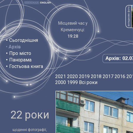
Місцевий час у
Кременчуці:
19:28
•
Сьогоднішня
•
Архів
•
Про місто
Архів: 02.0
•
Панорама
•
Гостьова книга
2021
2020
2019
2018
2017
2016
20
2000
1999
Всі роки
22 роки
щоденні фотографії,