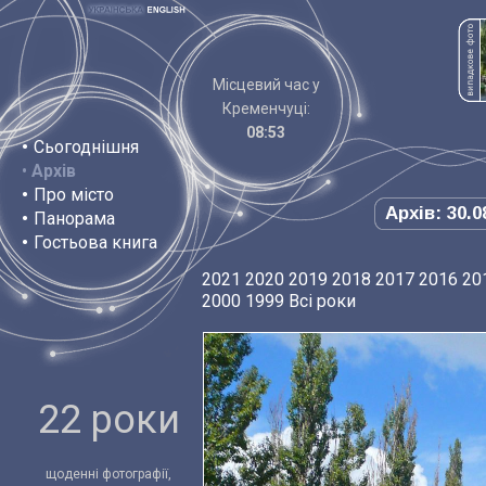
Місцевий час у
Кременчуці:
08:53
•
Сьогоднішня
•
Архів
•
Про місто
Архів: 30.0
•
Панорама
•
Гостьова книга
2021
2020
2019
2018
2017
2016
20
2000
1999
Всі роки
22 роки
щоденні фотографії,