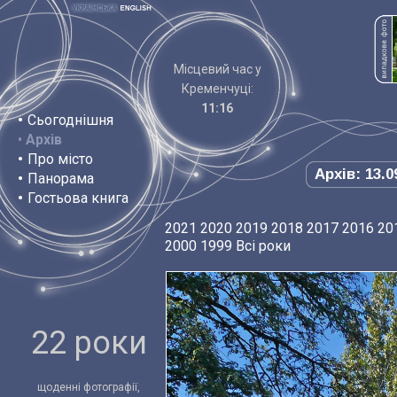
Місцевий час у
Кременчуці:
11:16
•
Сьогоднішня
•
Архів
•
Про місто
Архів: 13.0
•
Панорама
•
Гостьова книга
2021
2020
2019
2018
2017
2016
20
2000
1999
Всі роки
22 роки
щоденні фотографії,