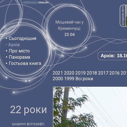
Місцевий час у
Кременчуці:
23:04
•
Сьогоднішня
•
Архів
•
Про місто
Архів: 18.1
•
Панорама
•
Гостьова книга
2021
2020
2019
2018
2017
2016
20
2000
1999
Всі роки
22 роки
щоденні фотографії,