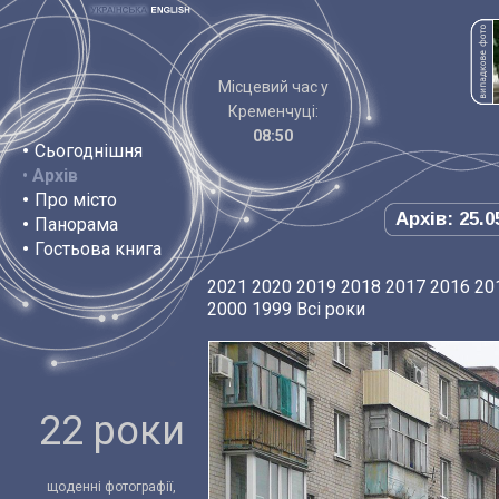
Місцевий час у
Кременчуці:
08:50
•
Сьогоднішня
•
Архів
•
Про місто
Архів: 25.0
•
Панорама
•
Гостьова книга
2021
2020
2019
2018
2017
2016
20
2000
1999
Всі роки
22 роки
щоденні фотографії,