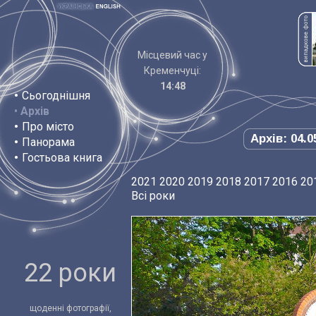
Місцевий час у
Кременчуці:
14:48
•
Сьогоднішня
•
Архів
•
Про місто
Архів: 04.0
•
Панорама
•
Гостьова книга
2021
2020
2019
2018
2017
2016
20
Всі роки
22 роки
щоденні фотографії,