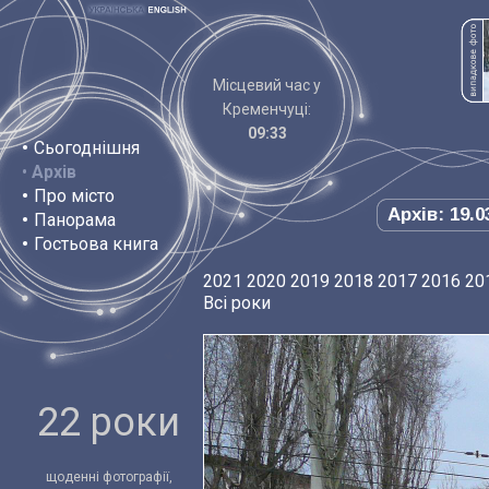
Місцевий час у
Кременчуці:
09:33
•
Сьогоднішня
•
Архів
•
Про місто
Архів: 19.0
•
Панорама
•
Гостьова книга
2021
2020
2019
2018
2017
2016
20
Всі роки
22 роки
щоденні фотографії,