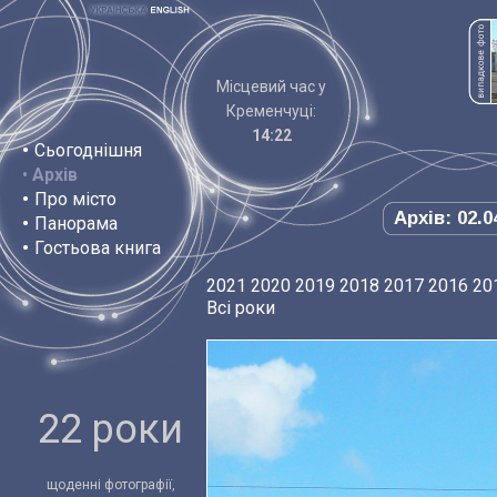
Місцевий час у
Кременчуці:
14:22
•
Сьогоднішня
•
Архів
•
Про місто
Архів: 02.0
•
Панорама
•
Гостьова книга
2021
2020
2019
2018
2017
2016
20
Всі роки
22 роки
щоденні фотографії,