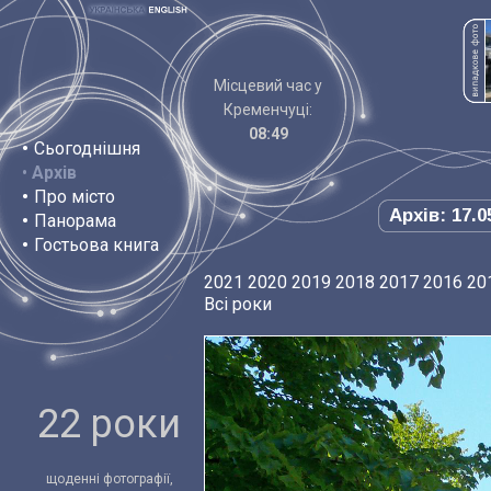
Місцевий час у
Кременчуці:
08:49
•
Сьогоднішня
•
Архів
•
Про місто
Архів: 17.0
•
Панорама
•
Гостьова книга
2021
2020
2019
2018
2017
2016
20
Всі роки
22 роки
щоденні фотографії,