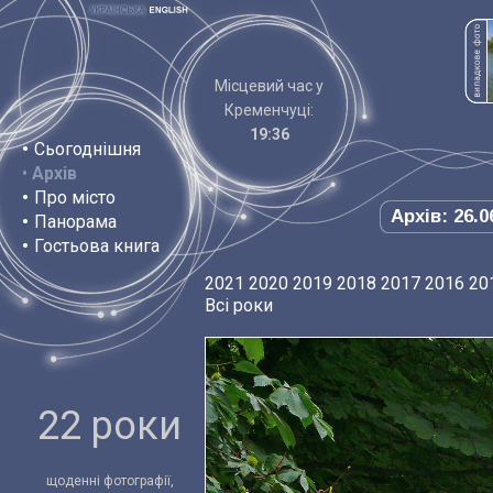
Місцевий час у
Кременчуці:
19:36
•
Сьогоднішня
•
Архів
•
Про місто
Архів: 26.0
•
Панорама
•
Гостьова книга
2021
2020
2019
2018
2017
2016
20
Всі роки
22 роки
щоденні фотографії,