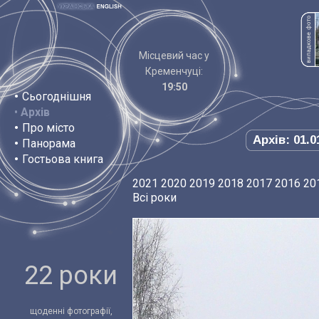
Місцевий час у
Кременчуці:
19:50
•
Сьогоднішня
•
Архів
•
Про місто
Архів: 01.0
•
Панорама
•
Гостьова книга
2021
2020
2019
2018
2017
2016
20
Всі роки
22 роки
щоденні фотографії,