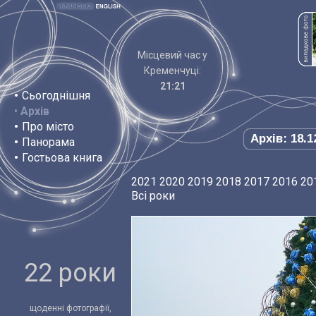
Місцевий час у
Кременчуці:
21:21
•
Сьогоднішня
•
Архів
•
Про місто
Архів: 18.1
•
Панорама
•
Гостьова книга
2021
2020
2019
2018
2017
2016
20
Всі роки
22 роки
щоденні фотографії,