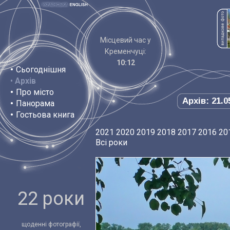
Місцевий час у
Кременчуці:
10:12
•
Сьогоднішня
•
Архів
•
Про місто
Архів: 21.0
•
Панорама
•
Гостьова книга
2021
2020
2019
2018
2017
2016
20
Всі роки
22 роки
щоденні фотографії,