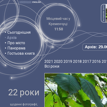
Місцевий час у
Кременчуці:
11:50
•
Сьогоднішня
•
Архів
•
Про місто
Архів: 29.0
•
Панорама
•
Гостьова книга
2021
2020
2019
2018
2017
2016
20
Всі роки
22 роки
щоденні фотографії,