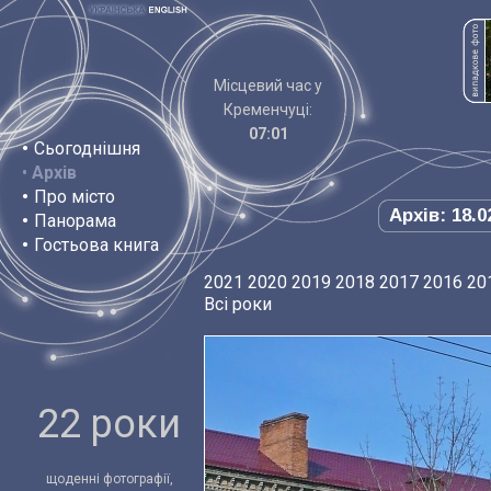
Місцевий час у
Кременчуці:
07:01
•
Сьогоднішня
•
Архів
•
Про місто
Архів: 18.0
•
Панорама
•
Гостьова книга
2021
2020
2019
2018
2017
2016
20
Всі роки
22 роки
щоденні фотографії,