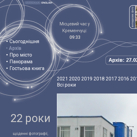
Місцевий час у
Кременчуці:
09:33
•
Сьогоднішня
•
Архів
•
Про місто
Архів: 27.0
•
Панорама
•
Гостьова книга
2021
2020
2019
2018
2017
2016
20
Всі роки
22 роки
щоденні фотографії,