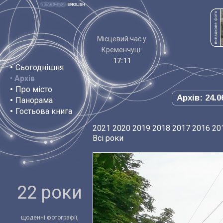
Місцевий час у
Кременчуці:
17:11
•
Сьогоднішня
•
Архів
•
Про місто
Архів: 24.0
•
Панорама
•
Гостьова книга
2021
2020
2019
2018
2017
2016
20
Всі роки
22 роки
щоденні фотографії,