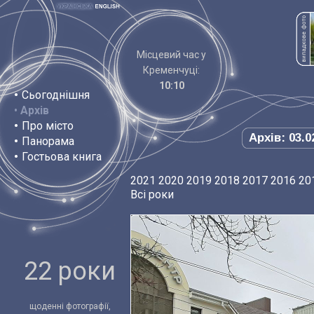
Місцевий час у
Кременчуці:
10:10
•
Сьогоднішня
•
Архів
•
Про місто
Архів: 03.0
•
Панорама
•
Гостьова книга
2021
2020
2019
2018
2017
2016
20
Всі роки
22 роки
щоденні фотографії,