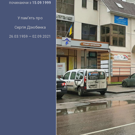
починаючи з
15.09.1999
У пам'ять про
Сергія Дзюбенка
26.03.1959 — 02.09.2021