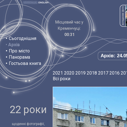
Місцевий час у
Кременчуці:
00:31
•
Сьогоднішня
•
Архів
•
Про місто
Архів: 24.0
•
Панорама
•
Гостьова книга
2021
2020
2019
2018
2017
2016
20
Всі роки
22 роки
щоденні фотографії,