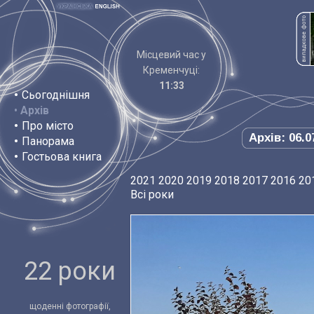
Місцевий час у
Кременчуці:
11:33
•
Сьогоднішня
•
Архів
•
Про місто
Архів: 06.0
•
Панорама
•
Гостьова книга
2021
2020
2019
2018
2017
2016
20
Всі роки
22 роки
щоденні фотографії,