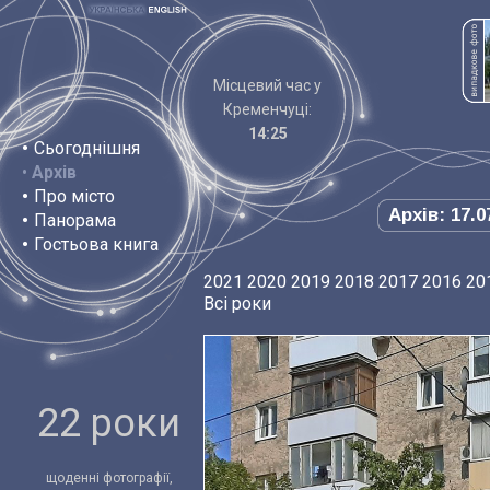
Місцевий час у
Кременчуці:
14:25
•
Сьогоднішня
•
Архів
•
Про місто
Архів: 17.0
•
Панорама
•
Гостьова книга
2021
2020
2019
2018
2017
2016
20
Всі роки
22 роки
щоденні фотографії,