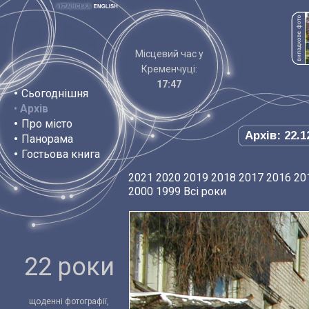
Місцевий час у
Кременчуці:
17:47
•
Сьогоднішня
•
Архів
•
Про місто
Архів: 22.1
•
Панорама
•
Гостьова книга
2021
2020
2019
2018
2017
2016
20
2000
1999
Всі роки
22 роки
щоденні фотографії,