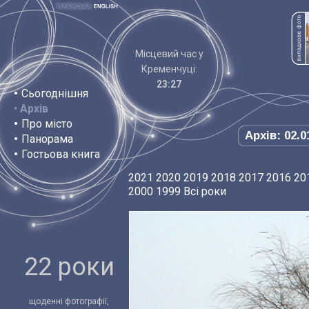
Місцевий час у
Кременчуці:
23:27
•
Сьогоднішня
•
Архів
•
Про місто
Архів: 02.0
•
Панорама
•
Гостьова книга
2021
2020
2019
2018
2017
2016
20
2000
1999
Всі роки
22 роки
щоденні фотографії,