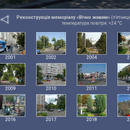
Реконструкція меморіалу «Вічно живим»
(п’ятниця
температура повітря: +24 °C
2001
2002
2004
2
2009
2010
2011
2
2016
2017
2018
2