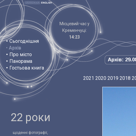
Місцевий час у
Кременчуці:
14:23
•
Сьогоднішня
•
Архів
•
Про місто
Архів: 29.0
•
Панорама
•
Гостьова книга
2021
2020
2019
2018
2
22 роки
щоденні фотографії,