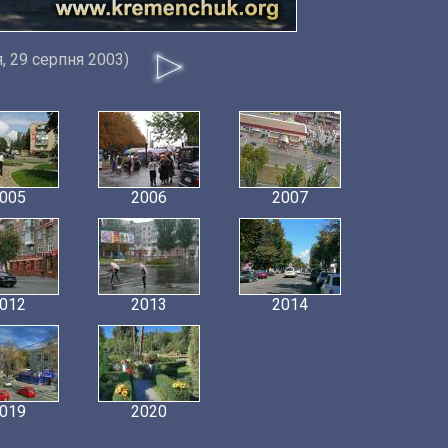
, 29 серпня 2003)
005
2006
2007
012
2013
2014
019
2020